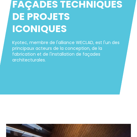
FAÇADES TECHNIQUES
DE PROJETS
ICONIQUES
Kyotec, membre de l'alliance WECLAD, est l'un des
principaux acteurs de la conception, de la
fabrication et de l'installation de façades
architecturales.