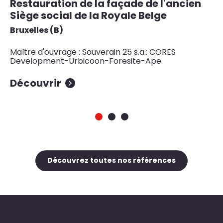
Restauration de la façade de l'ancien
Z
Siège social de la Royale Belge
c
Bruxelles (B)
Br
Maître d'ouvrage : Souverain 25 s.a.: CORES
Ma
Development-Urbicoon-Foresite-Ape
Découvrir
D
Découvrez toutes nos références