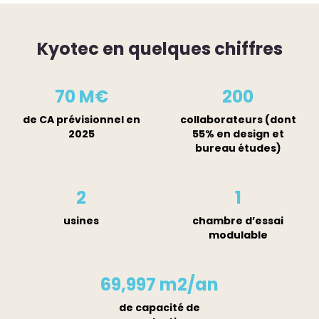
Kyotec en quelques chiffres
70
M€
200
de CA prévisionnel en
collaborateurs (dont
2025
55% en design et
bureau études)
2
1
usines
chambre d’essai
modulable
70,000
m2/an
de capacité de