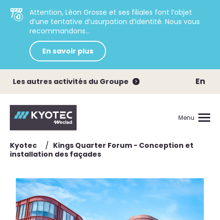
Attention, Léon Grosse et ses filiales font l’objet
d’une tentative d’usurpation d’identité. Nous vous
recommandons...
En savoir plus
En
Les autres activités du Groupe
Menu
/
Kyotec
Kings Quarter Forum - Conception et
installation des façades