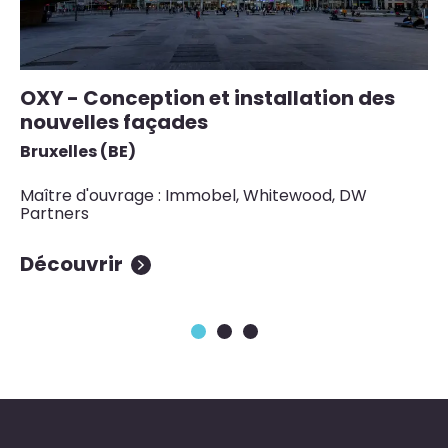
OXY - Conception et installation des
C
nouvelles façades
d
d
Bruxelles (BE)
Lu
Maître d'ouvrage : Immobel, Whitewood, DW
Partners
Ma
Découvrir
D