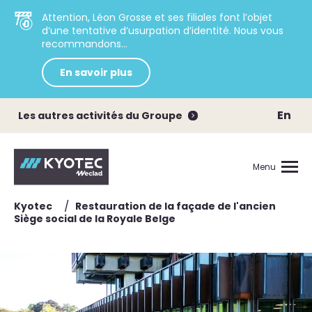
Attention, Léon Grosse et ses filiales font l’objet
d’une tentative d’usurpation d’identité. Nous vous
recommandons...
En savoir plus
En
Les autres activités du Groupe
Menu
/
Kyotec
Restauration de la façade de l'ancien
Siège social de la Royale Belge