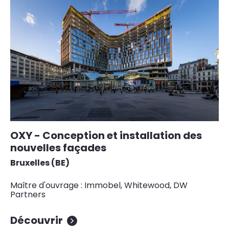
OXY - Conception et installation des
C
nouvelles façades
d
d
Bruxelles (BE)
Lu
Maître d'ouvrage : Immobel, Whitewood, DW
Partners
Ma
Découvrir
D